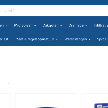
een
PVC Buizen
Dakgoten
Drainage
Infiltrat
rlast
Meet & regelapparatuur
Waterslangen
Sproei