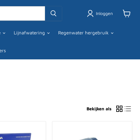
Inloggen
Winkel
bekijke
ie
Lijnafwatering
Regenwater hergebruik
ers
Bekijken als