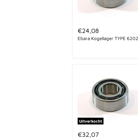
Ebara
Kogellager
€24,08
TYPE
Ebara Kogellager TYPE 620
6202
ZZ
Uitverkocht
Ebara
Kogellager,
€32,07
type