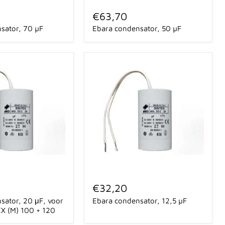
Ebara
condensator,
€63,70
50
sator, 70 µF
Ebara condensator, 50 µF
µF
Ebara
condensator,
€32,20
12,5
sator, 20 μF, voor
Ebara condensator, 12,5 µF
µF
X (M) 100 + 120