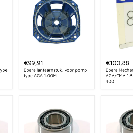
Ebara
Ebara
lantaarnstuk,
Mechanic
€99,91
€100,88
voor
seal
type
Ebara lantaarnstuk, voor pomp
Ebara Mechani
pomp
set
type
t.b.v.
type AGA 1.00M
AGA/CMA 1.5
AGA
AGA/CMA
400
1.00M
1.50-
2.00-
3.00,
CMD
400