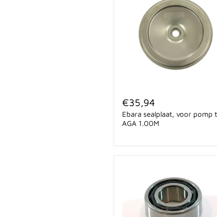
Ebara
sealplaat,
€35,94
voor
Ebara sealplaat, voor pomp 
pomp
type
AGA 1.00M
AGA
1.00M