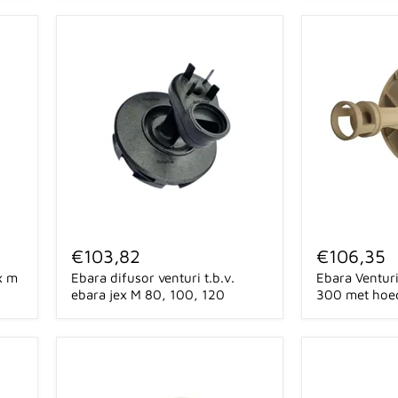
type
JEX
(M)
100
+
120
Ebara
Ebara
difusor
Venturi
€103,82
€106,35
venturi
difusor
x m
Ebara difusor venturi t.b.v.
Ebara Ventur
t.b.v.
AGA
ebara
150-
ebara jex M 80, 100, 120
300 met hoe
jex
300
M
met
80,
hoedje
100,
120