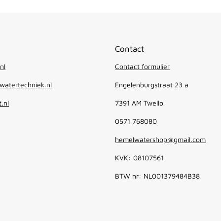
Contact
nl
Contact formulier
atertechniek.nl
Engelenburgstraat 23 a
.nl
7391 AM Twello
0571 768080
hemelwatershop@gmail.com
KVK: 08107561
BTW nr: NL001379484B38