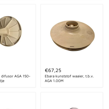
Ebara
kunststof
€67,25
waaier,
i difusor AGA 150-
Ebara kunststof waaier, t.b.v.
t.b.v.
AGA
dje
AGA 1.00M
1.00M