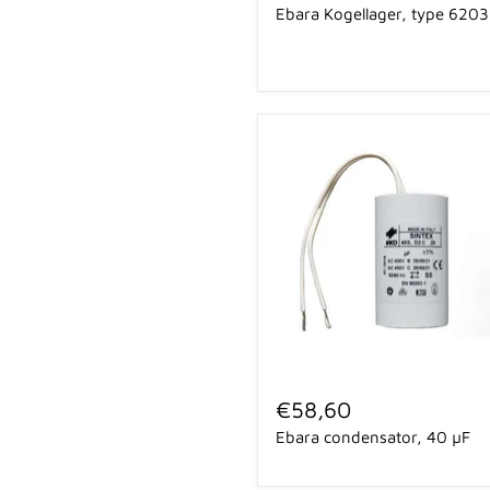
Ebara Kogellager, type 6203
6203
Ebara
condensator,
€58,60
40
Ebara condensator, 40 µF
µF