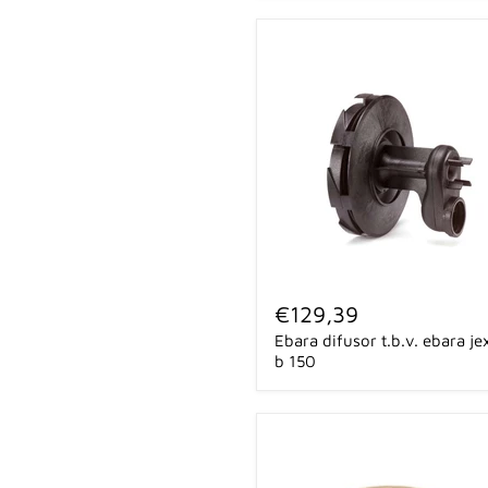
Ebara
difusor
€129,39
t.b.v.
Ebara difusor t.b.v. ebara je
ebara
jex
b 150
m
b
150