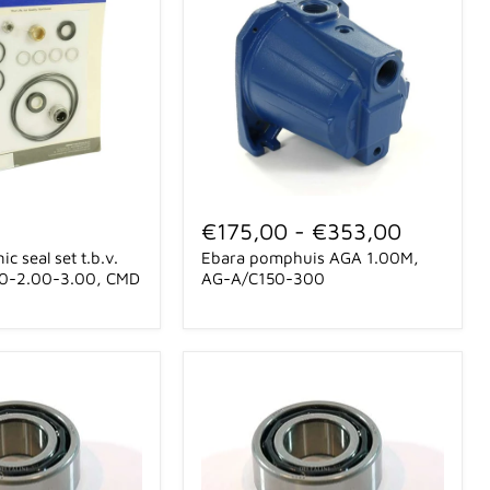
Ebara
pomphuis
€175,00
-
€353,00
AGA
c seal set t.b.v.
Ebara pomphuis AGA 1.00M,
1.00M,
AG-
0-2.00-3.00, CMD
AG-A/C150-300
A/C150-
300