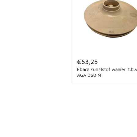
Ebara
kunststof
€63,25
waaier,
Ebara kunststof waaier, t.b.v
t.b.v.
AGA
AGA 060 M
060
M