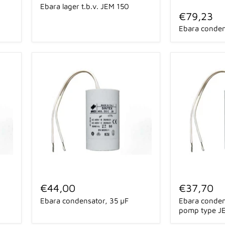
Ebara
Ebara lager t.b.v. JEM 150
JEM
condensator,
€79,23
150
70
Ebara conden
µF
Ebara
Ebara
condensator,
condensator,
€44,00
€37,70
35
20
Ebara condensator, 35 µF
Ebara conden
µF
μF,
voor
pomp type JE
pomp