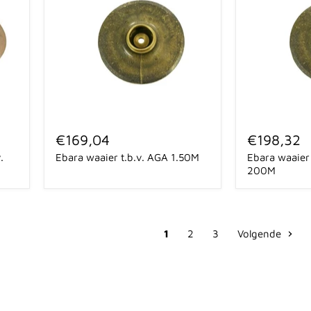
Ebara
Ebara
waaier
waaier
€169,04
€198,32
t.b.v.
t.b.v.
.
Ebara waaier t.b.v. AGA 1.50M
Ebara waaier
AGA
AGC-
1.50M
A
200M
200M
1
2
3
Volgende