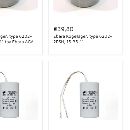
Ebara
Kogellager,
€39,80
type
ager, type 6202-
Ebara Kogellager, type 6202-
6202-
2RSH,
11 tbv Ebara AGA
2RSH, 15-35-11
15-
35-
11