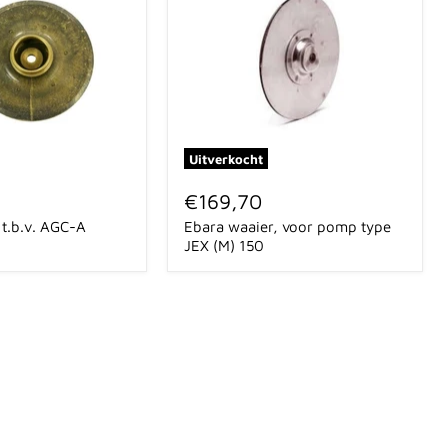
Uitverkocht
Ebara
waaier,
€169,70
voor
 t.b.v. AGC-A
Ebara waaier, voor pomp type
pomp
type
JEX (M) 150
JEX
(M)
150