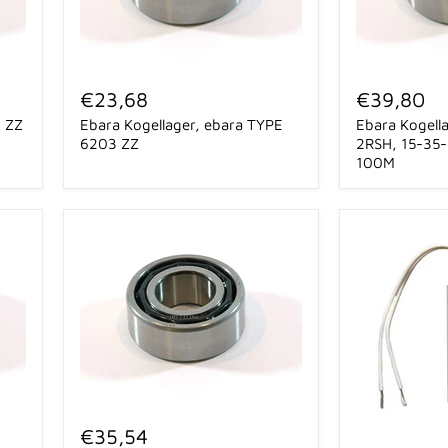
Ebara
Ebara
Kogellager,
Kogellager,
€23,68
€39,80
ebara
type
2 ZZ
Ebara Kogellager, ebara TYPE
Ebara Kogell
TYPE
6202-
6203
2RSH,
6203 ZZ
2RSH, 15-35-
ZZ
15-
100M
35-
11
tbv
Ebara
AGA
100M
Ebara
lager
€35,54
t.b.v.