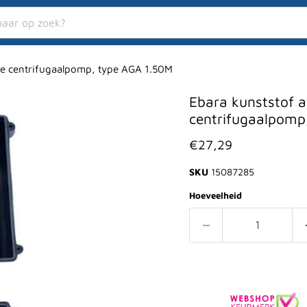
nde centrifugaalpomp, type AGA 1.50M
Ebara kunststof a
centrifugaalpomp
Huidige prijs
€27,29
SKU
15087285
Hoeveelheid