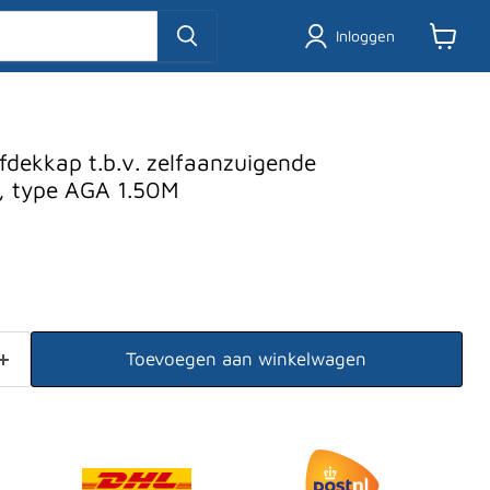
Inloggen
Winkel
bekijke
fdekkap t.b.v. zelfaanzuigende
, type AGA 1.50M
Toevoegen aan winkelwagen