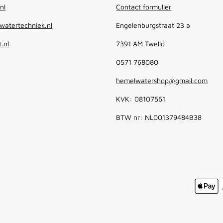
nl
Contact formulier
atertechniek.nl
Engelenburgstraat 23 a
.nl
7391 AM Twello
0571 768080
hemelwatershop@gmail.com
KVK: 08107561
BTW nr: NL001379484B38