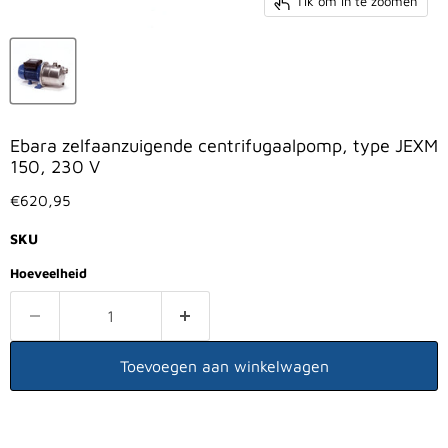
Tik om in te zoomen
Ebara zelfaanzuigende centrifugaalpomp, type JEXM
150, 230 V
Huidige prijs
€620,95
SKU
Hoeveelheid
Toevoegen aan winkelwagen