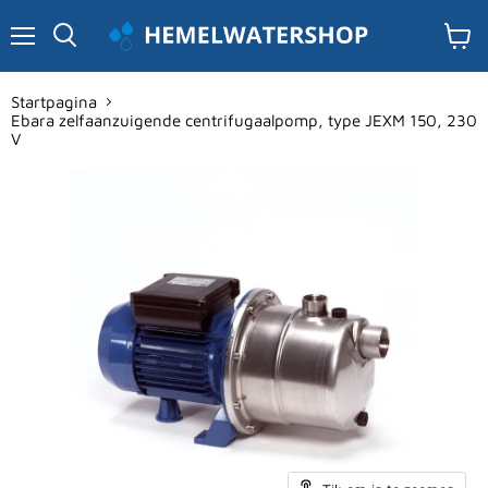
Menu
Winke
Zoeken
bekijk
Startpagina
Ebara zelfaanzuigende centrifugaalpomp, type JEXM 150, 230
V