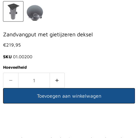
Zandvangput met gietijzeren deksel
Huidige prijs
€219,95
SKU
01.00200
Hoeveelheid
Toevoegen aan winkelwagen