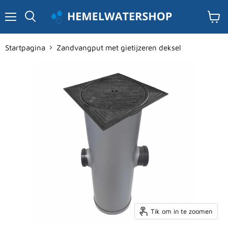
Menu
Winke
Zoeken
bekijk
Startpagina
Zandvangput met gietijzeren deksel
Tik om in te zoomen