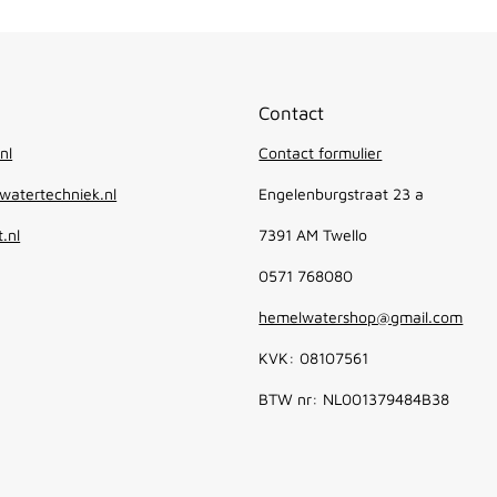
Contact
nl
Contact formulier
atertechniek.nl
Engelenburgstraat 23 a
.nl
7391 AM Twello
0571 768080
hemelwatershop@gmail.com
KVK: 08107561
BTW nr: NL001379484B38