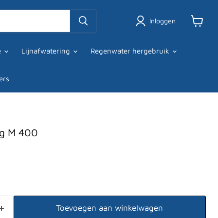
Inloggen
Winkel
bekijke
ie
Lijnafwatering
Regenwater hergebruik
ers
ng M 400
Toevoegen aan winkelwagen