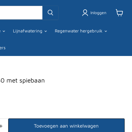
Inloggen
Winkel
bekijke
ie
Lijnafwatering
Regenwater hergebruik
ers
50 met spiebaan
Toevoegen aan winkelwagen