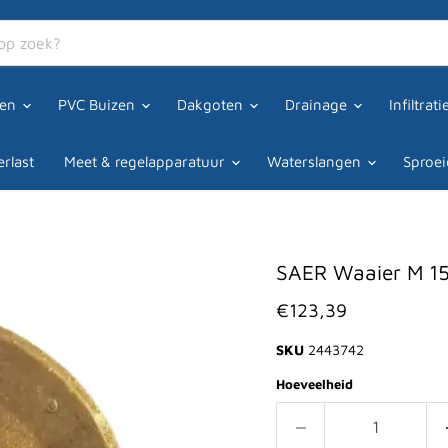
een
PVC Buizen
Dakgoten
Drainage
Infiltrat
rlast
Meet & regelapparatuur
Waterslangen
Sproei
SAER Waaier M 1
Huidige prijs
€123,39
SKU
2443742
Hoeveelheid