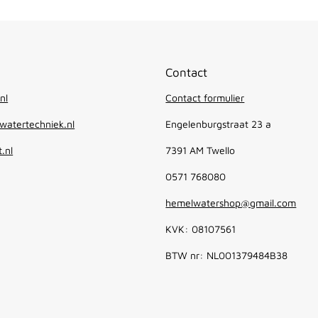
Contact
nl
Contact formulier
atertechniek.nl
Engelenburgstraat 23 a
.nl
7391 AM Twello
0571 768080
hemelwatershop@gmail.com
KVK: 08107561
BTW nr: NL001379484B38